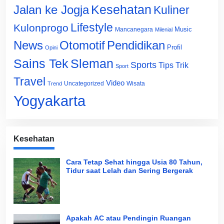
Jalan ke Jogja
Kesehatan
Kuliner
Lifestyle
Kulonprogo
Music
Mancanegara
Milenial
News
Otomotif
Pendidikan
Profil
Opini
Sains Tek
Sleman
Sports
Tips Trik
Sport
Travel
Video
Uncategorized
Wisata
Trend
Yogyakarta
Kesehatan
Cara Tetap Sehat hingga Usia 80 Tahun,
Tidur saat Lelah dan Sering Bergerak
Apakah AC atau Pendingin Ruangan