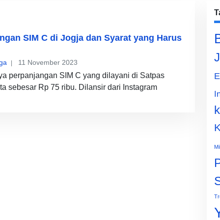
T
ngan SIM C di Jogja dan Syarat yang Harus
J
ga
11 November 2023
ya perpanjangan SIM C yang dilayani di Satpas
E
a sebesar Rp 75 ribu. Dilansir dari Instagram
I
k
K
Mi
P
Tr