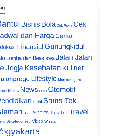
ag
Bantul
Bisnis
Cek
Bola
Cek Fakta
adwal dan Harga
Cerita
Gunungkidul
Finansial
dukasi
Jalan Jalan
nfo Lomba dan Beasiswa
e Jogja
Kesehatan
Kuliner
Lifestyle
ulonprogo
Mancanegara
News
Otomotif
Music
lenial
Opini
Sains Tek
endidikan
Profil
Sleman
Travel
Sports
Tips Trik
Sport
Video
Uncategorized
Wisata
end
Yogyakarta