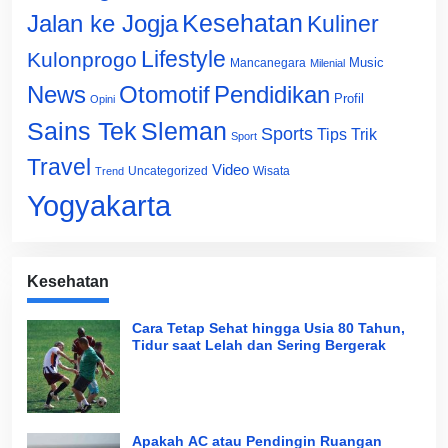
Jalan ke Jogja
Kesehatan
Kuliner
Lifestyle
Kulonprogo
Music
Mancanegara
Milenial
News
Otomotif
Pendidikan
Profil
Opini
Sains Tek
Sleman
Sports
Tips Trik
Sport
Travel
Video
Uncategorized
Wisata
Trend
Yogyakarta
Kesehatan
Cara Tetap Sehat hingga Usia 80 Tahun,
Tidur saat Lelah dan Sering Bergerak
Apakah AC atau Pendingin Ruangan