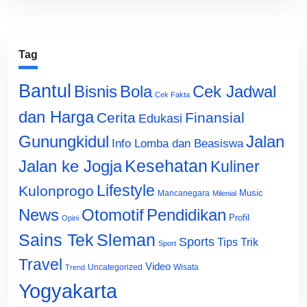
Tag
Bantul
Bisnis
Cek Jadwal
Bola
Cek Fakta
dan Harga
Cerita
Finansial
Edukasi
Gunungkidul
Jalan
Info Lomba dan Beasiswa
Jalan ke Jogja
Kesehatan
Kuliner
Lifestyle
Kulonprogo
Music
Mancanegara
Milenial
News
Otomotif
Pendidikan
Profil
Opini
Sains Tek
Sleman
Sports
Tips Trik
Sport
Travel
Video
Uncategorized
Wisata
Trend
Yogyakarta