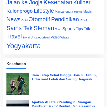
Jalan ke Jogja
Kesehatan
Kuliner
Lifestyle
Kulonprogo
Music
Mancanegara
Milenial
News
Otomotif
Pendidikan
Profil
Opini
Sains Tek
Sleman
Sports
Tips Trik
Sport
Travel
Video
Uncategorized
Wisata
Trend
Yogyakarta
Kesehatan
Cara Tetap Sehat hingga Usia 80 Tahun,
Tidur saat Lelah dan Sering Bergerak
Apakah AC atau Pendingin Ruangan
Membuat Sakit? Berikut Penjelasannya