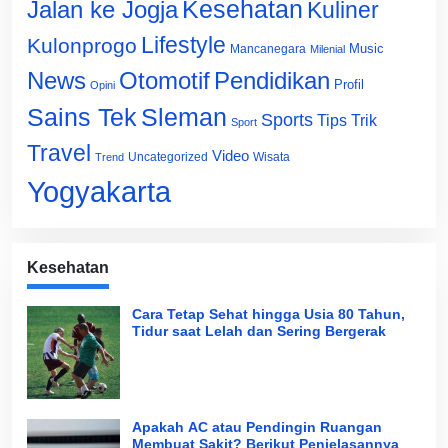
Jalan ke Jogja
Kesehatan
Kuliner
Lifestyle
Kulonprogo
Music
Mancanegara
Milenial
News
Otomotif
Pendidikan
Profil
Opini
Sains Tek
Sleman
Sports
Tips Trik
Sport
Travel
Video
Uncategorized
Wisata
Trend
Yogyakarta
Kesehatan
Cara Tetap Sehat hingga Usia 80 Tahun,
Tidur saat Lelah dan Sering Bergerak
Apakah AC atau Pendingin Ruangan
Membuat Sakit? Berikut Penjelasannya