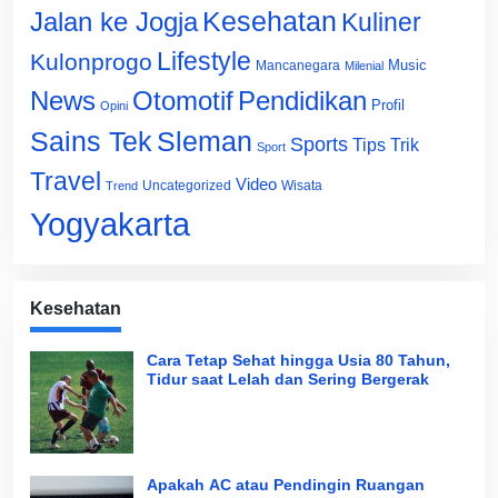
Jalan ke Jogja
Kesehatan
Kuliner
Lifestyle
Kulonprogo
Music
Mancanegara
Milenial
News
Otomotif
Pendidikan
Profil
Opini
Sains Tek
Sleman
Sports
Tips Trik
Sport
Travel
Video
Uncategorized
Wisata
Trend
Yogyakarta
Kesehatan
Cara Tetap Sehat hingga Usia 80 Tahun,
Tidur saat Lelah dan Sering Bergerak
Apakah AC atau Pendingin Ruangan