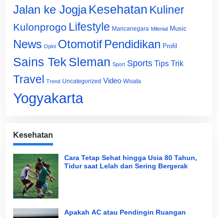
Jalan ke Jogja
Kesehatan
Kuliner
Lifestyle
Kulonprogo
Music
Mancanegara
Milenial
News
Otomotif
Pendidikan
Profil
Opini
Sains Tek
Sleman
Sports
Tips Trik
Sport
Travel
Video
Uncategorized
Wisata
Trend
Yogyakarta
Kesehatan
Cara Tetap Sehat hingga Usia 80 Tahun,
Tidur saat Lelah dan Sering Bergerak
Apakah AC atau Pendingin Ruangan