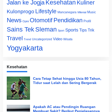
Jalan ke Jogja
Kesehatan
Kuliner
Lifestyle
Kulonprogo
Music
Mancanegara
Milenial
News
Otomotif
Pendidikan
Profil
Opini
Sains Tek
Sleman
Sports
Tips Trik
Sport
Travel
Video
Uncategorized
Wisata
Trend
Yogyakarta
Kesehatan
Cara Tetap Sehat hingga Usia 80 Tahun,
Tidur saat Lelah dan Sering Bergerak
Apakah AC atau Pendingin Ruangan
Membuat Sakit? Berikut Penjelasannya