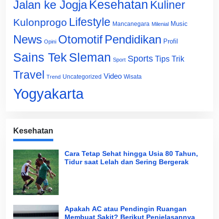
Jalan ke Jogja
Kesehatan
Kuliner
Lifestyle
Kulonprogo
Music
Mancanegara
Milenial
News
Otomotif
Pendidikan
Profil
Opini
Sains Tek
Sleman
Sports
Tips Trik
Sport
Travel
Video
Uncategorized
Wisata
Trend
Yogyakarta
Kesehatan
Cara Tetap Sehat hingga Usia 80 Tahun,
Tidur saat Lelah dan Sering Bergerak
Apakah AC atau Pendingin Ruangan
Membuat Sakit? Berikut Penjelasannya