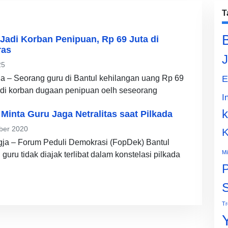
T
 Jadi Korban Penipuan, Rp 69 Juta di
ras
J
25
ja – Seorang guru di Bantul kehilangan uang Rp 69
E
adi korban dugaan penipuan oelh seseorang
I
k
Minta Guru Jaga Netralitas saat Pilkada
ber 2020
K
gja – Forum Peduli Demokrasi (FopDek) Bantul
Mi
uru tidak diajak terlibat dalam konstelasi pilkada
P
Tr