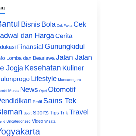
ag
Bantul
Bisnis
Cek
Bola
Cek Fakta
adwal dan Harga
Cerita
Gunungkidul
Finansial
dukasi
Jalan Jalan
nfo Lomba dan Beasiswa
e Jogja
Kesehatan
Kuliner
Lifestyle
ulonprogo
Mancanegara
News
Otomotif
Music
lenial
Opini
Sains Tek
endidikan
Profil
Sleman
Travel
Sports
Tips Trik
Sport
Video
Uncategorized
Wisata
end
Yogyakarta