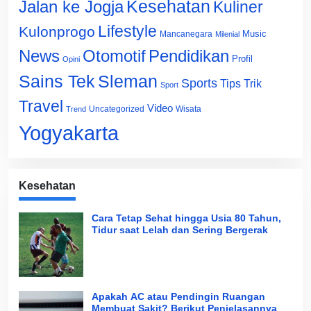
Jalan ke Jogja
Kesehatan
Kuliner
Lifestyle
Kulonprogo
Music
Mancanegara
Milenial
News
Otomotif
Pendidikan
Profil
Opini
Sains Tek
Sleman
Sports
Tips Trik
Sport
Travel
Video
Uncategorized
Wisata
Trend
Yogyakarta
Kesehatan
Cara Tetap Sehat hingga Usia 80 Tahun,
Tidur saat Lelah dan Sering Bergerak
Apakah AC atau Pendingin Ruangan
Membuat Sakit? Berikut Penjelasannya