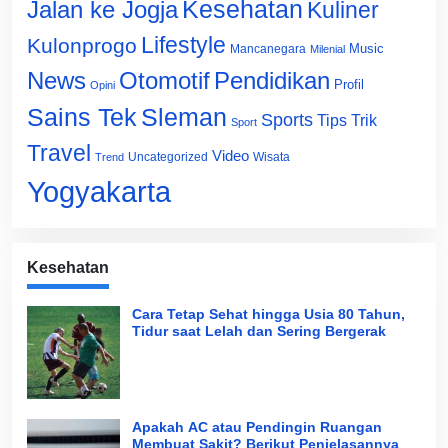
Jalan ke Jogja
Kesehatan
Kuliner
Lifestyle
Kulonprogo
Music
Mancanegara
Milenial
News
Otomotif
Pendidikan
Profil
Opini
Sains Tek
Sleman
Sports
Tips Trik
Sport
Travel
Video
Uncategorized
Wisata
Trend
Yogyakarta
Kesehatan
Cara Tetap Sehat hingga Usia 80 Tahun,
Tidur saat Lelah dan Sering Bergerak
Apakah AC atau Pendingin Ruangan
Membuat Sakit? Berikut Penjelasannya