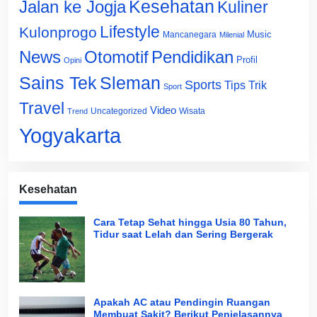
Jalan ke Jogja
Kesehatan
Kuliner
Lifestyle
Kulonprogo
Music
Mancanegara
Milenial
News
Otomotif
Pendidikan
Profil
Opini
Sains Tek
Sleman
Sports
Tips Trik
Sport
Travel
Video
Uncategorized
Wisata
Trend
Yogyakarta
Kesehatan
Cara Tetap Sehat hingga Usia 80 Tahun,
Tidur saat Lelah dan Sering Bergerak
Apakah AC atau Pendingin Ruangan
Membuat Sakit? Berikut Penjelasannya