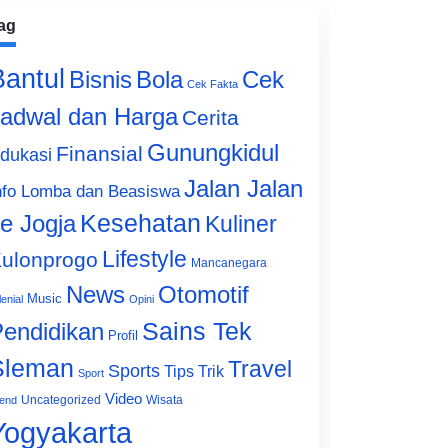
ag
Bantul
Bisnis
Cek
Bola
Cek Fakta
adwal dan Harga
Cerita
Gunungkidul
Finansial
dukasi
Jalan Jalan
nfo Lomba dan Beasiswa
e Jogja
Kesehatan
Kuliner
Lifestyle
ulonprogo
Mancanegara
News
Otomotif
Music
lenial
Opini
Sains Tek
endidikan
Profil
Sleman
Travel
Sports
Tips Trik
Sport
Video
Uncategorized
Wisata
end
Yogyakarta