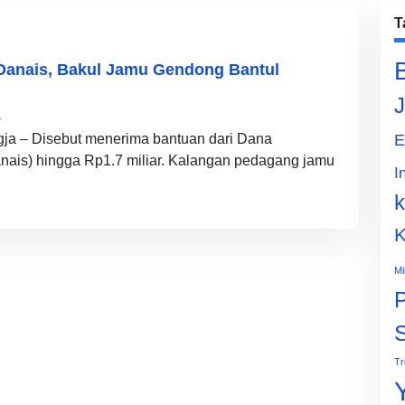
T
 Danais, Bakul Jamu Gendong Bantul
J
1
gja – Disebut menerima bantuan dari Dana
E
nais) hingga Rp1.7 miliar. Kalangan pedagang jamu
I
k
K
Mi
P
Tr