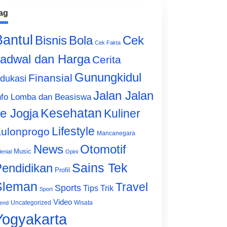
ag
Bantul
Bisnis
Cek
Bola
Cek Fakta
adwal dan Harga
Cerita
Gunungkidul
Finansial
dukasi
Jalan Jalan
nfo Lomba dan Beasiswa
e Jogja
Kesehatan
Kuliner
Lifestyle
ulonprogo
Mancanegara
News
Otomotif
Music
lenial
Opini
Sains Tek
endidikan
Profil
Sleman
Travel
Sports
Tips Trik
Sport
Video
Uncategorized
Wisata
end
Yogyakarta