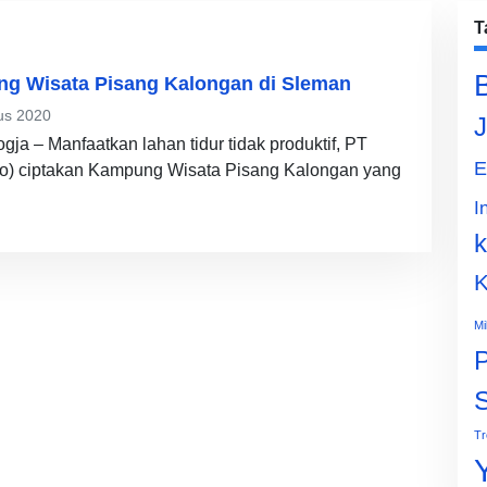
T
ng Wisata Pisang Kalongan di Sleman
us 2020
J
ja – Manfaatkan lahan tidur tidak produktif, PT
E
ro) ciptakan Kampung Wisata Pisang Kalongan yang
I
k
K
Mi
P
Tr