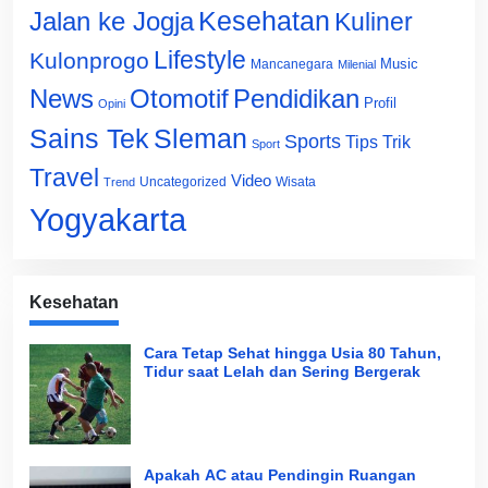
Jalan ke Jogja
Kesehatan
Kuliner
Lifestyle
Kulonprogo
Music
Mancanegara
Milenial
News
Otomotif
Pendidikan
Profil
Opini
Sains Tek
Sleman
Sports
Tips Trik
Sport
Travel
Video
Uncategorized
Wisata
Trend
Yogyakarta
Kesehatan
Cara Tetap Sehat hingga Usia 80 Tahun,
Tidur saat Lelah dan Sering Bergerak
Apakah AC atau Pendingin Ruangan