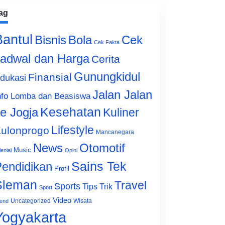
ag
Bantul
Bisnis
Cek
Bola
Cek Fakta
adwal dan Harga
Cerita
Gunungkidul
Finansial
dukasi
Jalan Jalan
nfo Lomba dan Beasiswa
e Jogja
Kesehatan
Kuliner
Lifestyle
ulonprogo
Mancanegara
News
Otomotif
Music
lenial
Opini
Sains Tek
endidikan
Profil
Sleman
Travel
Sports
Tips Trik
Sport
Video
Uncategorized
Wisata
end
Yogyakarta