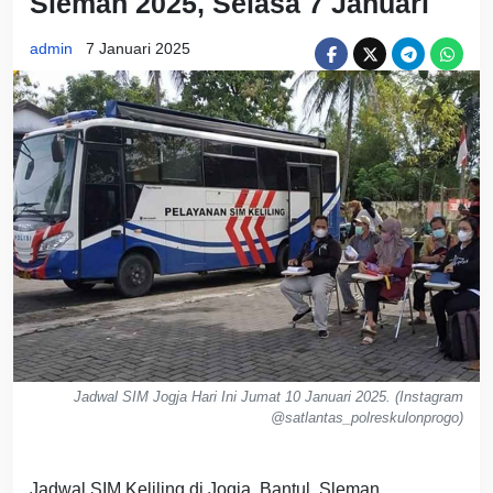
Sleman 2025, Selasa 7 Januari
admin
7 Januari 2025
Jadwal SIM Jogja Hari Ini Jumat 10 Januari 2025. (Instagram
@satlantas_polreskulonprogo)
Jadwal SIM Keliling di Jogja, Bantul, Sleman,