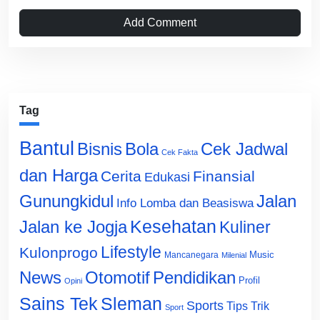
Add Comment
Tag
Bantul
Bisnis
Cek Jadwal
Bola
Cek Fakta
dan Harga
Cerita
Finansial
Edukasi
Gunungkidul
Jalan
Info Lomba dan Beasiswa
Jalan ke Jogja
Kesehatan
Kuliner
Lifestyle
Kulonprogo
Music
Mancanegara
Milenial
News
Otomotif
Pendidikan
Profil
Opini
Sains Tek
Sleman
Sports
Tips Trik
Sport