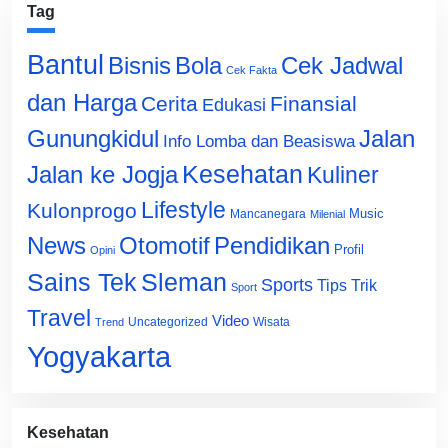
Tag
Bantul
Bisnis
Cek Jadwal
Bola
Cek Fakta
dan Harga
Cerita
Finansial
Edukasi
Gunungkidul
Jalan
Info Lomba dan Beasiswa
Jalan ke Jogja
Kesehatan
Kuliner
Lifestyle
Kulonprogo
Music
Mancanegara
Milenial
News
Otomotif
Pendidikan
Profil
Opini
Sains Tek
Sleman
Sports
Tips Trik
Sport
Travel
Video
Uncategorized
Wisata
Trend
Yogyakarta
Kesehatan