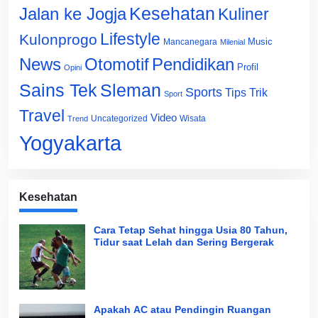
Jalan ke Jogja
Kesehatan
Kuliner
Lifestyle
Kulonprogo
Music
Mancanegara
Milenial
News
Otomotif
Pendidikan
Profil
Opini
Sains Tek
Sleman
Sports
Tips Trik
Sport
Travel
Video
Uncategorized
Wisata
Trend
Yogyakarta
Kesehatan
Cara Tetap Sehat hingga Usia 80 Tahun,
Tidur saat Lelah dan Sering Bergerak
Apakah AC atau Pendingin Ruangan