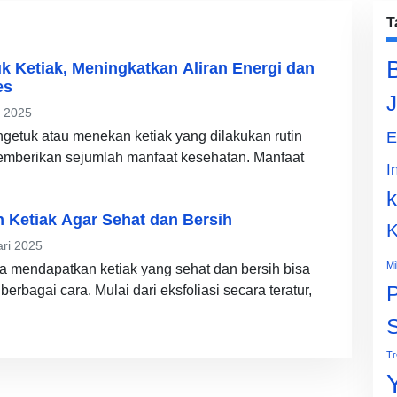
T
k Ketiak, Meningkatkan Aliran Energi dan
es
J
l 2025
getuk atau menekan ketiak yang dilakukan rutin
E
memberikan sejumlah manfaat kesehatan. Manfaat
I
k
 Ketiak Agar Sehat dan Bersih
K
ri 2025
Mi
a mendapatkan ketiak yang sehat dan bersih bisa
erbagai cara. Mulai dari eksfoliasi secara teratur,
P
Tr