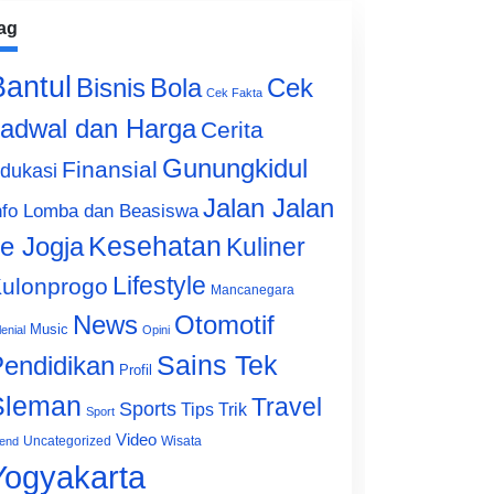
ag
Bantul
Bisnis
Cek
Bola
Cek Fakta
adwal dan Harga
Cerita
Gunungkidul
Finansial
dukasi
Jalan Jalan
nfo Lomba dan Beasiswa
e Jogja
Kesehatan
Kuliner
Lifestyle
ulonprogo
Mancanegara
News
Otomotif
Music
lenial
Opini
Sains Tek
endidikan
Profil
Sleman
Travel
Sports
Tips Trik
Sport
Video
Uncategorized
Wisata
end
Yogyakarta