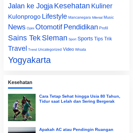
Jalan ke Jogja
Kesehatan
Kuliner
Lifestyle
Kulonprogo
Music
Mancanegara
Milenial
News
Otomotif
Pendidikan
Profil
Opini
Sains Tek
Sleman
Sports
Tips Trik
Sport
Travel
Video
Uncategorized
Wisata
Trend
Yogyakarta
Kesehatan
Cara Tetap Sehat hingga Usia 80 Tahun,
Tidur saat Lelah dan Sering Bergerak
Apakah AC atau Pendingin Ruangan