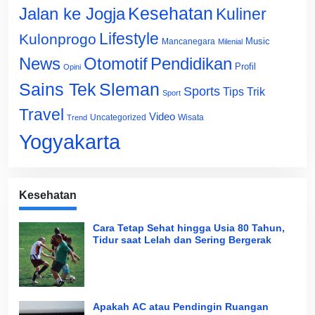
Jalan ke Jogja
Kesehatan
Kuliner
Lifestyle
Kulonprogo
Music
Mancanegara
Milenial
News
Otomotif
Pendidikan
Profil
Opini
Sains Tek
Sleman
Sports
Tips Trik
Sport
Travel
Video
Uncategorized
Wisata
Trend
Yogyakarta
Kesehatan
Cara Tetap Sehat hingga Usia 80 Tahun,
Tidur saat Lelah dan Sering Bergerak
Apakah AC atau Pendingin Ruangan