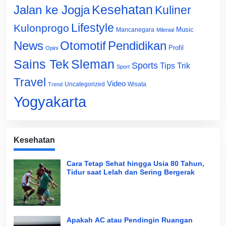
Jalan ke Jogja
Kesehatan
Kuliner
Lifestyle
Kulonprogo
Music
Mancanegara
Milenial
News
Otomotif
Pendidikan
Profil
Opini
Sains Tek
Sleman
Sports
Tips Trik
Sport
Travel
Video
Uncategorized
Wisata
Trend
Yogyakarta
Kesehatan
Cara Tetap Sehat hingga Usia 80 Tahun,
Tidur saat Lelah dan Sering Bergerak
Apakah AC atau Pendingin Ruangan