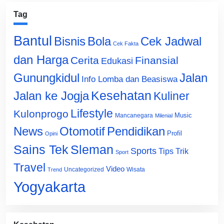
Tag
Bantul
Bisnis
Cek Jadwal
Bola
Cek Fakta
dan Harga
Cerita
Finansial
Edukasi
Gunungkidul
Jalan
Info Lomba dan Beasiswa
Jalan ke Jogja
Kesehatan
Kuliner
Lifestyle
Kulonprogo
Music
Mancanegara
Milenial
News
Otomotif
Pendidikan
Profil
Opini
Sains Tek
Sleman
Sports
Tips Trik
Sport
Travel
Video
Uncategorized
Wisata
Trend
Yogyakarta