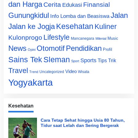
dan Harga
Cerita
Finansial
Edukasi
Gunungkidul
Jalan
Info Lomba dan Beasiswa
Jalan ke Jogja
Kesehatan
Kuliner
Lifestyle
Kulonprogo
Music
Mancanegara
Milenial
News
Otomotif
Pendidikan
Profil
Opini
Sains Tek
Sleman
Sports
Tips Trik
Sport
Travel
Video
Uncategorized
Wisata
Trend
Yogyakarta
Kesehatan
Cara Tetap Sehat hingga Usia 80 Tahun,
Tidur saat Lelah dan Sering Bergerak