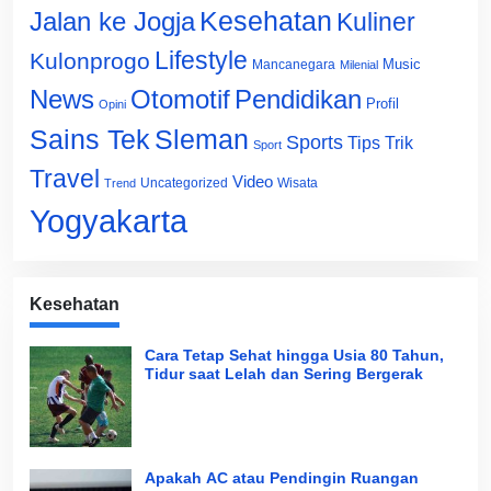
Jalan ke Jogja
Kesehatan
Kuliner
Lifestyle
Kulonprogo
Music
Mancanegara
Milenial
News
Otomotif
Pendidikan
Profil
Opini
Sains Tek
Sleman
Sports
Tips Trik
Sport
Travel
Video
Uncategorized
Wisata
Trend
Yogyakarta
Kesehatan
Cara Tetap Sehat hingga Usia 80 Tahun,
Tidur saat Lelah dan Sering Bergerak
Apakah AC atau Pendingin Ruangan