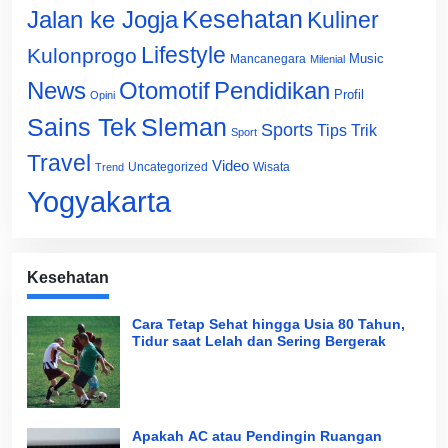
Jalan ke Jogja
Kesehatan
Kuliner
Lifestyle
Kulonprogo
Music
Mancanegara
Milenial
News
Otomotif
Pendidikan
Profil
Opini
Sains Tek
Sleman
Sports
Tips Trik
Sport
Travel
Video
Uncategorized
Wisata
Trend
Yogyakarta
Kesehatan
Cara Tetap Sehat hingga Usia 80 Tahun,
Tidur saat Lelah dan Sering Bergerak
Apakah AC atau Pendingin Ruangan