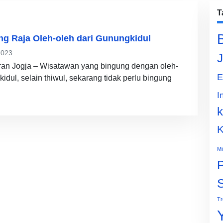
T
g Raja Oleh-oleh dari Gunungkidul
2023
J
an Jogja – Wisatawan yang bingung dengan oleh-
E
dul, selain thiwul, sekarang tidak perlu bingung
I
k
K
Mi
P
Tr