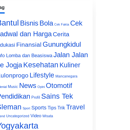
ag
Bantul
Bisnis
Cek
Bola
Cek Fakta
adwal dan Harga
Cerita
Gunungkidul
Finansial
dukasi
Jalan Jalan
nfo Lomba dan Beasiswa
e Jogja
Kesehatan
Kuliner
Lifestyle
ulonprogo
Mancanegara
News
Otomotif
Music
lenial
Opini
Sains Tek
endidikan
Profil
Sleman
Travel
Sports
Tips Trik
Sport
Video
Uncategorized
Wisata
end
Yogyakarta