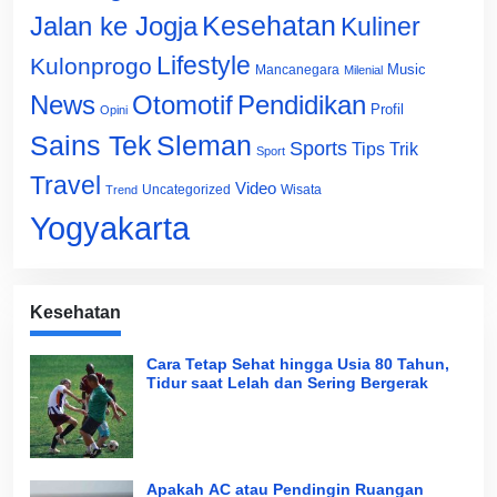
Jalan ke Jogja
Kesehatan
Kuliner
Lifestyle
Kulonprogo
Music
Mancanegara
Milenial
News
Otomotif
Pendidikan
Profil
Opini
Sains Tek
Sleman
Sports
Tips Trik
Sport
Travel
Video
Uncategorized
Wisata
Trend
Yogyakarta
Kesehatan
Cara Tetap Sehat hingga Usia 80 Tahun,
Tidur saat Lelah dan Sering Bergerak
Apakah AC atau Pendingin Ruangan