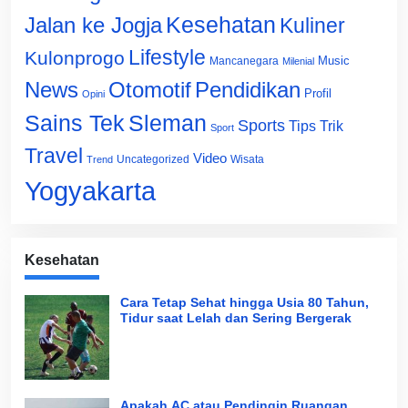
Jalan ke Jogja
Kesehatan
Kuliner
Lifestyle
Kulonprogo
Music
Mancanegara
Milenial
News
Otomotif
Pendidikan
Profil
Opini
Sains Tek
Sleman
Sports
Tips Trik
Sport
Travel
Video
Uncategorized
Wisata
Trend
Yogyakarta
Kesehatan
Cara Tetap Sehat hingga Usia 80 Tahun,
Tidur saat Lelah dan Sering Bergerak
Apakah AC atau Pendingin Ruangan