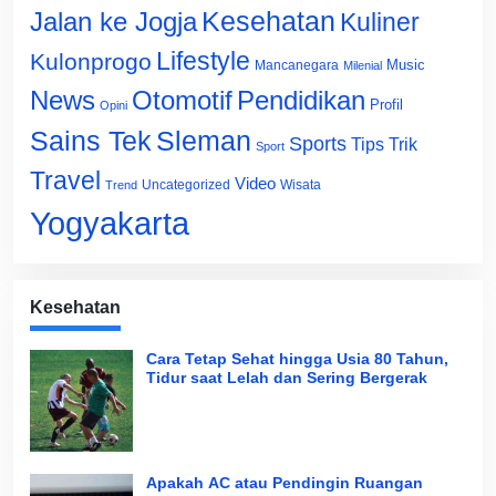
Jalan ke Jogja
Kesehatan
Kuliner
Lifestyle
Kulonprogo
Music
Mancanegara
Milenial
News
Otomotif
Pendidikan
Profil
Opini
Sains Tek
Sleman
Sports
Tips Trik
Sport
Travel
Video
Uncategorized
Wisata
Trend
Yogyakarta
Kesehatan
Cara Tetap Sehat hingga Usia 80 Tahun,
Tidur saat Lelah dan Sering Bergerak
Apakah AC atau Pendingin Ruangan