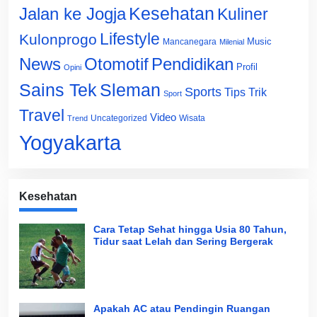
Jalan ke Jogja
Kesehatan
Kuliner
Lifestyle
Kulonprogo
Music
Mancanegara
Milenial
News
Otomotif
Pendidikan
Profil
Opini
Sains Tek
Sleman
Sports
Tips Trik
Sport
Travel
Video
Uncategorized
Wisata
Trend
Yogyakarta
Kesehatan
Cara Tetap Sehat hingga Usia 80 Tahun,
Tidur saat Lelah dan Sering Bergerak
Apakah AC atau Pendingin Ruangan