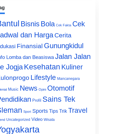
ag
Bantul
Bisnis
Cek
Bola
Cek Fakta
adwal dan Harga
Cerita
Gunungkidul
Finansial
dukasi
Jalan Jalan
nfo Lomba dan Beasiswa
e Jogja
Kesehatan
Kuliner
Lifestyle
ulonprogo
Mancanegara
News
Otomotif
Music
lenial
Opini
Sains Tek
endidikan
Profil
Sleman
Travel
Sports
Tips Trik
Sport
Video
Uncategorized
Wisata
end
Yogyakarta