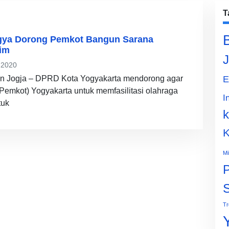
T
ya Dorong Pemkot Bangun Sarana
im
J
 2020
n Jogja – DPRD Kota Yogyakarta mendorong agar
E
Pemkot) Yogyakarta untuk memfasilitasi olahraga
I
tuk
k
K
Mi
P
Tr