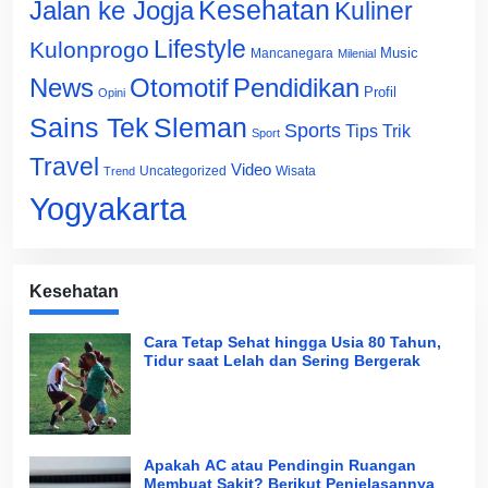
Jalan ke Jogja
Kesehatan
Kuliner
Lifestyle
Kulonprogo
Music
Mancanegara
Milenial
News
Otomotif
Pendidikan
Profil
Opini
Sains Tek
Sleman
Sports
Tips Trik
Sport
Travel
Video
Uncategorized
Wisata
Trend
Yogyakarta
Kesehatan
Cara Tetap Sehat hingga Usia 80 Tahun,
Tidur saat Lelah dan Sering Bergerak
Apakah AC atau Pendingin Ruangan
Membuat Sakit? Berikut Penjelasannya