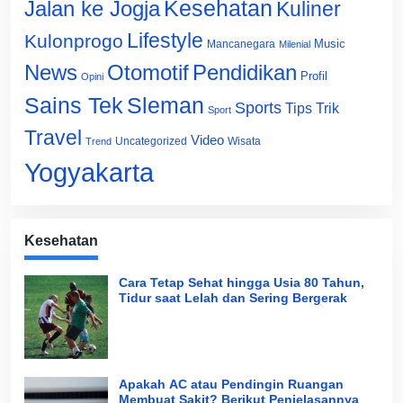
Jalan ke Jogja
Kesehatan
Kuliner
Lifestyle
Kulonprogo
Music
Mancanegara
Milenial
News
Otomotif
Pendidikan
Profil
Opini
Sains Tek
Sleman
Sports
Tips Trik
Sport
Travel
Video
Uncategorized
Wisata
Trend
Yogyakarta
Kesehatan
Cara Tetap Sehat hingga Usia 80 Tahun,
Tidur saat Lelah dan Sering Bergerak
Apakah AC atau Pendingin Ruangan
Membuat Sakit? Berikut Penjelasannya