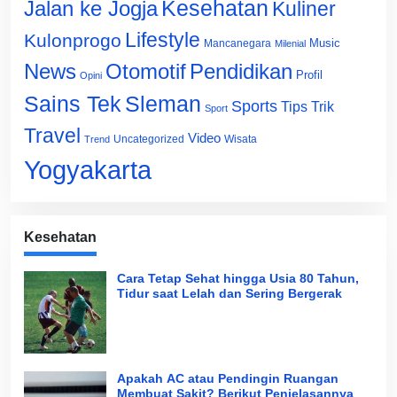
Jalan ke Jogja
Kesehatan
Kuliner
Lifestyle
Kulonprogo
Music
Mancanegara
Milenial
News
Otomotif
Pendidikan
Profil
Opini
Sains Tek
Sleman
Sports
Tips Trik
Sport
Travel
Video
Uncategorized
Wisata
Trend
Yogyakarta
Kesehatan
Cara Tetap Sehat hingga Usia 80 Tahun,
Tidur saat Lelah dan Sering Bergerak
Apakah AC atau Pendingin Ruangan
Membuat Sakit? Berikut Penjelasannya