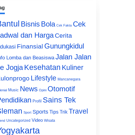
ag
Bantul
Bisnis
Cek
Bola
Cek Fakta
adwal dan Harga
Cerita
Gunungkidul
Finansial
dukasi
Jalan Jalan
nfo Lomba dan Beasiswa
e Jogja
Kesehatan
Kuliner
Lifestyle
ulonprogo
Mancanegara
News
Otomotif
Music
lenial
Opini
Sains Tek
endidikan
Profil
Sleman
Travel
Sports
Tips Trik
Sport
Video
Uncategorized
Wisata
end
Yogyakarta