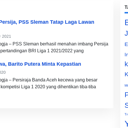
T
Persija, PSS Sleman Tatap Laga Lawan
J
r 2021
gja – PSS Sleman berhasil menahan imbang Persija
E
 pertandingan BRI Liga 1 2021/2022 yang
I
k
wa, Barito Putera Minta Kepastian
020
K
gja – Persiraja Banda Aceh kecewa yang besar
Mi
kompetisi Liga 1 2020 yang dihentikan tiba-tiba
P
Tr