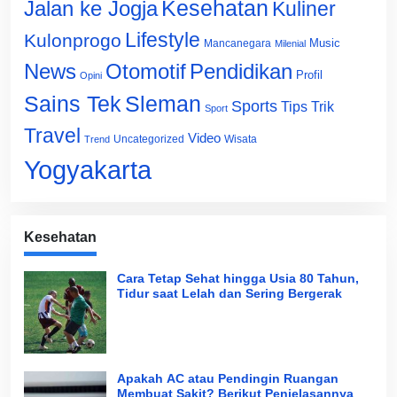
Jalan ke Jogja
Kesehatan
Kuliner
Lifestyle
Kulonprogo
Music
Mancanegara
Milenial
News
Otomotif
Pendidikan
Profil
Opini
Sains Tek
Sleman
Sports
Tips Trik
Sport
Travel
Video
Uncategorized
Wisata
Trend
Yogyakarta
Kesehatan
Cara Tetap Sehat hingga Usia 80 Tahun,
Tidur saat Lelah dan Sering Bergerak
Apakah AC atau Pendingin Ruangan
Membuat Sakit? Berikut Penjelasannya