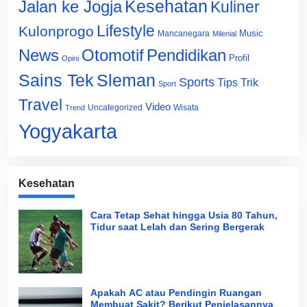
Jalan ke Jogja
Kesehatan
Kuliner
Lifestyle
Kulonprogo
Music
Mancanegara
Milenial
News
Otomotif
Pendidikan
Profil
Opini
Sains Tek
Sleman
Sports
Tips Trik
Sport
Travel
Video
Uncategorized
Wisata
Trend
Yogyakarta
Kesehatan
Cara Tetap Sehat hingga Usia 80 Tahun,
Tidur saat Lelah dan Sering Bergerak
Apakah AC atau Pendingin Ruangan
Membuat Sakit? Berikut Penjelasannya