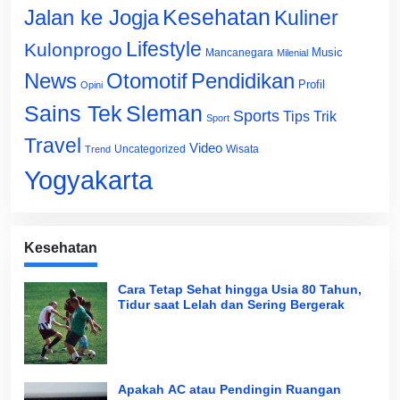
Jalan ke Jogja
Kesehatan
Kuliner
Lifestyle
Kulonprogo
Music
Mancanegara
Milenial
News
Otomotif
Pendidikan
Profil
Opini
Sains Tek
Sleman
Sports
Tips Trik
Sport
Travel
Video
Uncategorized
Wisata
Trend
Yogyakarta
Kesehatan
Cara Tetap Sehat hingga Usia 80 Tahun,
Tidur saat Lelah dan Sering Bergerak
Apakah AC atau Pendingin Ruangan