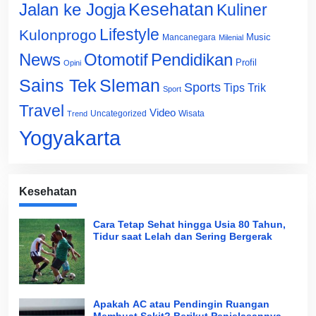
Jalan ke Jogja
Kesehatan
Kuliner
Lifestyle
Kulonprogo
Music
Mancanegara
Milenial
News
Otomotif
Pendidikan
Profil
Opini
Sains Tek
Sleman
Sports
Tips Trik
Sport
Travel
Video
Uncategorized
Wisata
Trend
Yogyakarta
Kesehatan
Cara Tetap Sehat hingga Usia 80 Tahun,
Tidur saat Lelah dan Sering Bergerak
Apakah AC atau Pendingin Ruangan
Membuat Sakit? Berikut Penjelasannya