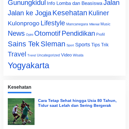
Gunungkidul
Jalan
Info Lomba dan Beasiswa
Jalan ke Jogja
Kesehatan
Kuliner
Lifestyle
Kulonprogo
Music
Mancanegara
Milenial
News
Otomotif
Pendidikan
Profil
Opini
Sains Tek
Sleman
Sports
Tips Trik
Sport
Travel
Video
Uncategorized
Wisata
Trend
Yogyakarta
Kesehatan
Cara Tetap Sehat hingga Usia 80 Tahun,
Tidur saat Lelah dan Sering Bergerak