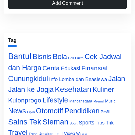
Add Comment
Tag
Bantul
Bisnis
Cek Jadwal
Bola
Cek Fakta
dan Harga
Cerita
Finansial
Edukasi
Gunungkidul
Jalan
Info Lomba dan Beasiswa
Jalan ke Jogja
Kesehatan
Kuliner
Lifestyle
Kulonprogo
Music
Mancanegara
Milenial
News
Otomotif
Pendidikan
Profil
Opini
Sains Tek
Sleman
Sports
Tips Trik
Sport
Travel
Video
Uncategorized
Wisata
Trend