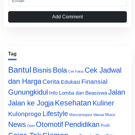
Add Comment
Tag
Bantul
Bisnis
Cek Jadwal
Bola
Cek Fakta
dan Harga
Cerita
Finansial
Edukasi
Gunungkidul
Jalan
Info Lomba dan Beasiswa
Jalan ke Jogja
Kesehatan
Kuliner
Lifestyle
Kulonprogo
Music
Mancanegara
Milenial
News
Otomotif
Pendidikan
Profil
Opini