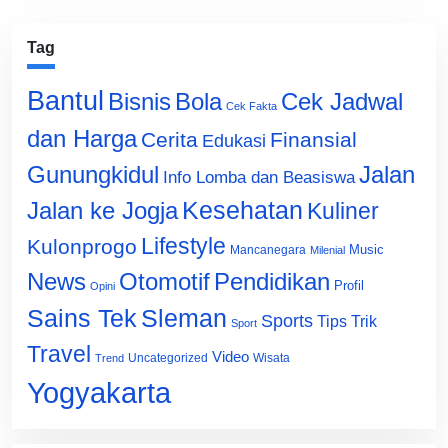
Tag
Bantul
Bisnis
Cek Jadwal
Bola
Cek Fakta
dan Harga
Cerita
Finansial
Edukasi
Gunungkidul
Jalan
Info Lomba dan Beasiswa
Jalan ke Jogja
Kesehatan
Kuliner
Lifestyle
Kulonprogo
Music
Mancanegara
Milenial
News
Otomotif
Pendidikan
Profil
Opini
Sains Tek
Sleman
Sports
Tips Trik
Sport
Travel
Video
Uncategorized
Wisata
Trend
Yogyakarta