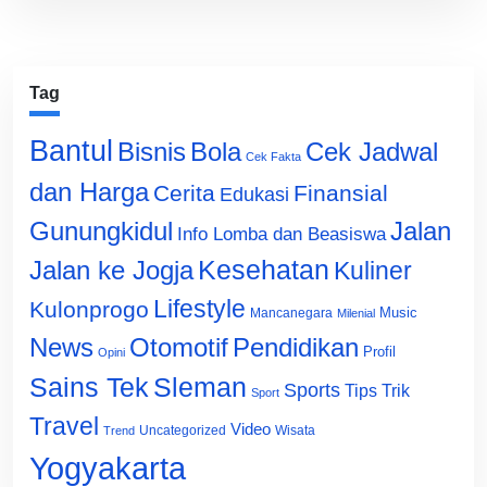
Tag
Bantul
Bisnis
Cek Jadwal
Bola
Cek Fakta
dan Harga
Cerita
Finansial
Edukasi
Gunungkidul
Jalan
Info Lomba dan Beasiswa
Jalan ke Jogja
Kesehatan
Kuliner
Lifestyle
Kulonprogo
Music
Mancanegara
Milenial
News
Otomotif
Pendidikan
Profil
Opini
Sains Tek
Sleman
Sports
Tips Trik
Sport
Travel
Video
Uncategorized
Wisata
Trend
Yogyakarta