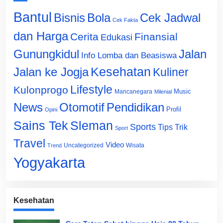
Bantul
Bisnis
Cek Jadwal
Bola
Cek Fakta
dan Harga
Cerita
Finansial
Edukasi
Gunungkidul
Jalan
Info Lomba dan Beasiswa
Jalan ke Jogja
Kesehatan
Kuliner
Lifestyle
Kulonprogo
Music
Mancanegara
Milenial
News
Otomotif
Pendidikan
Profil
Opini
Sains Tek
Sleman
Sports
Tips Trik
Sport
Travel
Video
Uncategorized
Wisata
Trend
Yogyakarta
Kesehatan