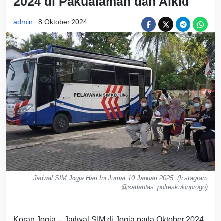
2024 di Pakualaman dan Alkid
admin
8 Oktober 2024
Jadwal SIM Jogja Hari Ini Jumat 10 Januari 2025. (Instagram
@satlantas_polreskulonprogo)
Koran Jogja – Jadwal SIM di Jogja pada Oktober 2024