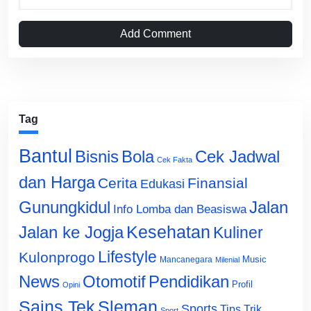
Add Comment
Tag
Bantul
Bisnis
Cek Jadwal
Bola
Cek Fakta
dan Harga
Cerita
Finansial
Edukasi
Gunungkidul
Jalan
Info Lomba dan Beasiswa
Jalan ke Jogja
Kesehatan
Kuliner
Lifestyle
Kulonprogo
Music
Mancanegara
Milenial
News
Otomotif
Pendidikan
Profil
Opini
Sains Tek
Sleman
Sports
Tips Trik
Sport